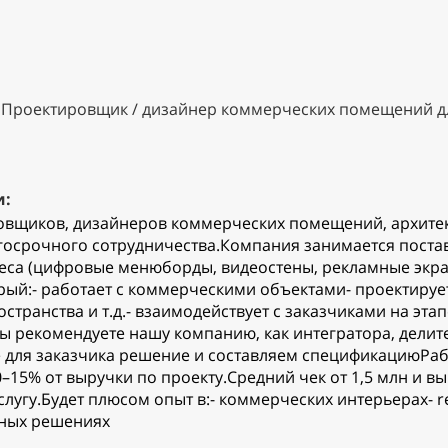
Проектировщик / дизайнер коммерческих помещений дл
и:
овщиков, дизайнеров коммерческих помещений, архите
госрочного сотрудничества.Компания занимается постав
знеса (цифровые менюборды, видеостены, рекламные эк
рый:- работает с коммерческими объектами- проектируе
странства и т.д.- взаимодействует с заказчиками на эт
 рекомендуете нашу компанию, как интегратора, делит
для заказчика решение и составляем спецификациюРаб
–15% от выручки по проекту.Средний чек от 1,5 млн и 
слугу.Будет плюсом опыт в:- коммерческих интерьерах- ret
ийных решениях